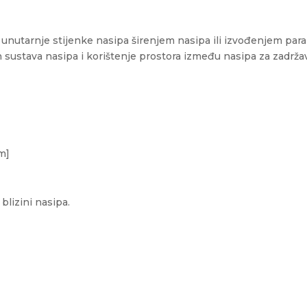
 unutarnje stijenke nasipa širenjem nasipa ili izvođenjem par
sustava nasipa i korištenje prostora između nasipa za zadržav
[m]
 blizini nasipa.