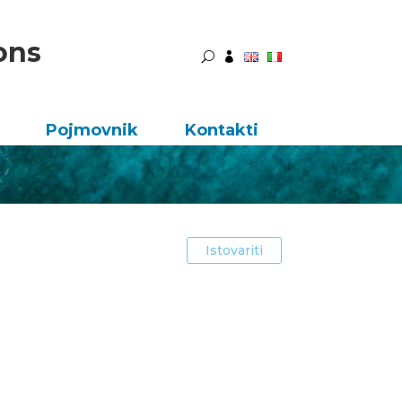
ons
U

Pojmovnik
Kontakti
Istovariti
.