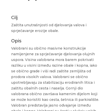
Cilj
Zaštita unutrašnjosti od djelovanja valova i
sprječavanje erozije obale.
Opis
Valobrani su obično masivne konstrukcije
namijenjene za sprječavanje djelovanja olujnih
uspora. Visina valobrana mora barem pokrivati
razliku u visini između razine obale i kopna, iako
se obično grade i viši radi zaštite zemljišta od
prodora visokih valova. Valobrani se obično
upotrebljavaju za stabilizaciju erodiranih litica i
zaštitu obalnih cesta i naselja. Gornji dio
valobrana obično završava kamenim dijelom koji
se može koristiti kao cesta, šetnica ili parkiralište.
Valobran predstavlja jasno odvajanje između
obale i kopna. Valobrani su česti u slučaju uskih