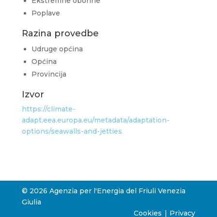
Ekstremne oborine
Poplave
Razina provedbe
Udruge općina
Općina
Provincija
Izvor
https://climate-
adapt.eea.europa.eu/metadata/adaptation-
options/seawalls-and-jetties
© 2026 Agenzia per l'Energia del Friuli Venezia
Giulia
Cookies
Privacy