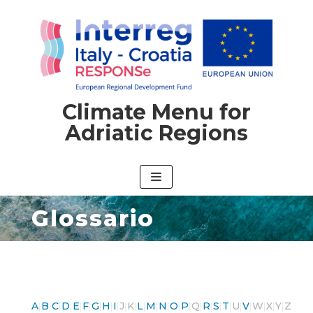
Climate Menu for
Adriatic Regions
Glossario
A
B
C
D
E
F
G
H
I
J
K
L
M
N
O
P
Q
R
S
T
U
V
W
X
Y
Z